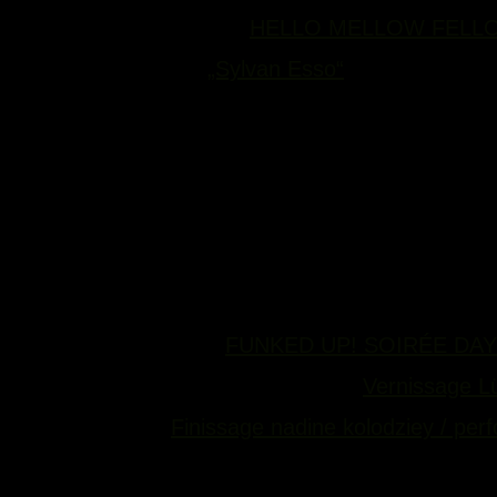
•auf Byte FM ab 22Uhr „
HELLO MELLOW FELLOW
•im Zoom ab 21Uhr
„Sylvan Esso“
//dienstag//
•im Neglected Grassland, 20h, „Safe & Sound“ w/ 
//mittwoch//
★im Neglected Grassland, 20h, „Nur mal kurz ta
//donnerstag//
•im Silbergold, 24h, „Play“ w/ Jorne & Svenken
•in der Fifty Fifty Bar „
FUNKED UP! SOIRÉE DA
•in der Galerie Kurzweil Darmstadt „
Vernissage L
•im Saasfeelab „
Finissage nadine kolodziey / perf
//freitag//
•im Robert Johnson, 24h, „Rebis“ w/ Function, A