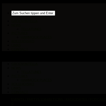
GROOVINTELLA
NEWS
TELLATUNES
PICTURES
HAMMOCK PLACES
ROLLERDISKO
LINKS
CONTACT
GROOVINTELLA
NEWS
TELLATUNES
PICTURES
HAMMOCK PLACES
ROLLERDISKO
LINKS
CONTACT
EVENTS / PARTYS/ EXHIBITIONS / RADIODATES / PODCAS
0