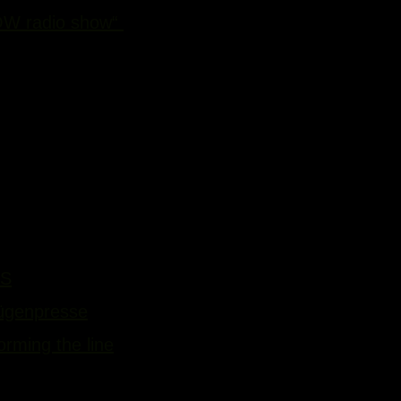
 radio show“
w/ Matthias Westerwelle
Jan, Paul, Patrick
nzen gehen“ w/ Hotel Lauer
YS
“ w/SIMON KURRAGE, BEE SHIVER & MICHA
ügenpresse
“
orming the line
bdullah Rashim, Cloak