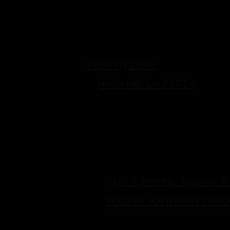
•in der Mosel45, 24h, „Aura“ w/ Thomas Hammann
•im Hafen 2, 23h, „Tieffrequent Labelnacht“ w/ U
•im Cafe Koz, 23h, „Dnt$ & Dmnd$ pres. Smile Fo
•im Dough House, 23h, „Vodoo Kitchen“ w/ Chasi
•im Baumweg 20 „
Funk My Disco
“ w/DJs Sportwa
•im Kane und Abel „
HIGH HEELS PARTY
“ w/ Ba
//samstag//
•in der Mosel45, 24h, „HOP! HOP! Horsepower 2
•im Hafen 2, 19h, „11 Jahre Hafen 2“ w/ Hafenki
•im Dora Brilliant, 24h, „6 Jahre Dora Brilliant
Flotze 2.0, Anselm, Dj Slowhand, Benjamin Stager
Magdalena
•im Rind, Rüsselsheim „
MV & Friends: Mousse T.
★im Robert Johnson,“
ROBERT JOHNSON THEORIE
„Lifesaver Saturday x House Is OK“ w/ The Citize