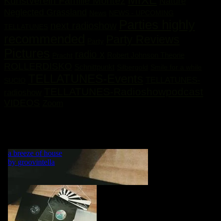
Kunstverein Familie Montez
Nature
Neglected Grassland
News
NEWS - UPCOMING
Parties highly
next radioshow
TELLATUNES
recommended
Party Reviews
Party
Pictures
radio x
Robert Johnson Theorie
Pracht
ROLLERDISKO
Schnittpunkt
Silbergold
Smile for a while
TELLATUNES-Events
TELLATUNES-
SUCIO
TELLATUNES-Radioshowpodcast
radioshow
VIDEOS
Zoom
„MY LIFE IS A DANCE! WHAT WOULD BE A DANCE
WITHOUT MUSIC?“ GRVNTLLA