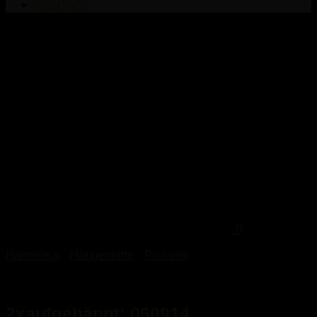
CONTACT
Kategorie:
Hammock
0
Hammock
/
Hängematte
/
Pictures
7. September 2014
2xaufgehängt: 050914