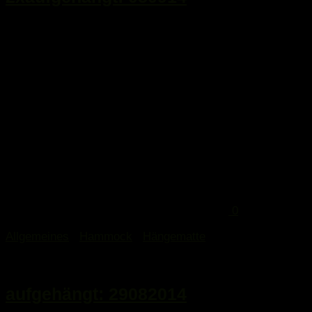
...
0
Allgemeines
/
Hammock
/
Hängematte
29. August 2014
aufgehängt: 29082014