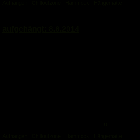
Aufhängen
/
Chilloutzone
/
Hammock
/
Hängematte
10. August 2014
aufgehängt: 8.8.2014
...
0
Aufhängen
/
Chilloutzone
/
Hammock
/
Hängematte
/