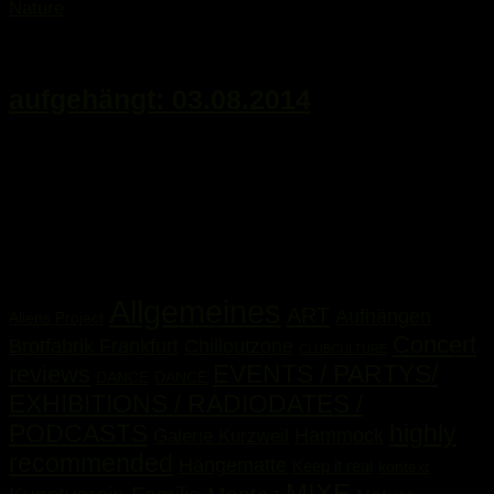
Nature
3. August 2014
aufgehängt: 03.08.2014
...
Kategorien
Allgemeines
ART
Aufhängen
Aliens Project
Concert
Brotfabrik Frankfurt
Chilloutzone
CLUBCULTURE
EVENTS / PARTYS/
reviews
DANCE
DANCE
EXHIBITIONS / RADIODATES /
PODCASTS
highly
Hammock
Galerie Kurzweil
recommended
Hängematte
Keep it real
kontext
MIXE