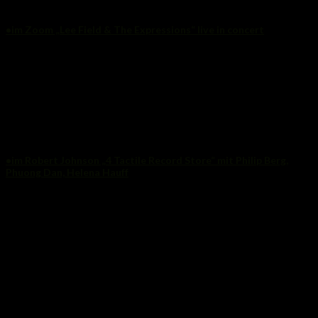
//freitag//
•im Zoom „Lee Field & The Expressions“ live in concert
•im Hafen2 „Industrie & Zärtlichkeit“ mit Scott Grooves & Heiko
MSO
•im Dora Brilliant „robotnoire“ mit Patrick Krieger (live), Aissys
Reiterstafel, Herr Schmidt, Pentaton, Simon Ey, Artefice, Jack Disout
•im Robert Johnson „La Peña x White“ mit Oskar Offermann,
Edward, Einzelkind
//samstag//
•in der Moselstraße 45 „Mosel 45“ mit Michael Satter, Max Best,
Cédric Dekowski, AXL, Bodin & Jacob
•im Robert Johnson „4 Tactile Record Store“ mit Philip Berg,
Phuong Dan, Helena Hauff
•im FREIHEIT2112 „Smile for a while“ mit Janis, Re Rubrique, Mr. Fonk
Darmstadt
//freitag//
•at secret location „the healing company meets Missing Link“ mit
Alexander Antonakis, Constantin Sanktahi, Tom Simmert (live)
//PODCASTS//
181014 TELLATUNES-RadioshowPodcast /w groovintella