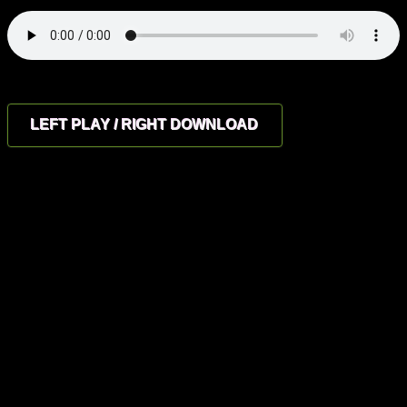
.
LEFT PLAY / RIGHT DOWNLOAD
for all the dancers and music lovers
, euer Moses & Groovintella
**************************************************************