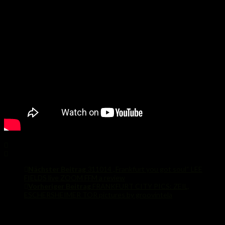
Share
Nächster Beitrag
311014 „Frankfurt you got soul“ LEE
FIELDS live ZOOM FFM a review
Vorheriger Beitrag
FRANKFURT CITY PICS: ZEIL,
ESCHERSHEIMER TOR pictures by groovintela
Schreibe einen Kommentar