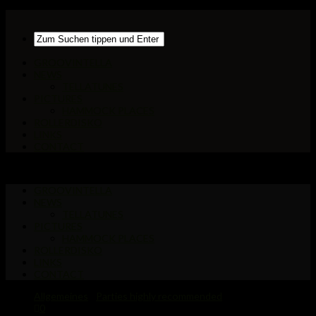
GROOVINTELLA
NEWS
TELLATUNES
PICTURES
HAMMOCK PLACES
ROLLERDISKO
LINKS
CONTACT
GROOVINTELLA
NEWS
TELLATUNES
PICTURES
HAMMOCK PLACES
ROLLERDISKO
LINKS
CONTACT
Allgemeines
/
Parties highly recommended
0