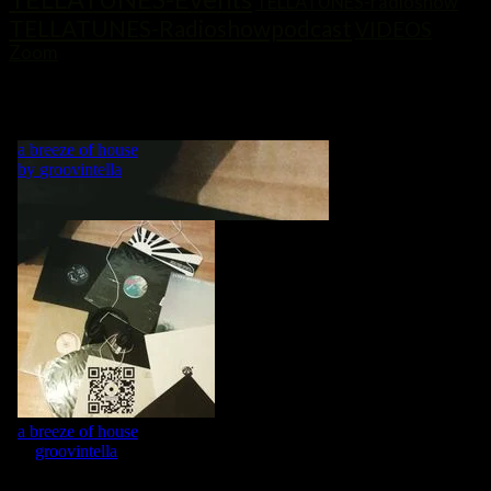
TELLATUNES-radioshow
TELLATUNES-Radioshowpodcast
VIDEOS
Zoom
„MY LIFE IS A DANCE! WHAT WOULD BE A DANCE WITHOUT
MUSIC?“ GRVNTLLA