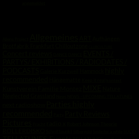
Du musst
angemeldet
sein, um einen Kommentar abzugeben.
Kategorien
Allgemeines
ART
Aufhängen
Aliens Project
Brotfabrik Frankfurt
Chilloutzone
CLUBCULTURE
Concert reviews
EVENTS /
DANCE
DANCE
PARTYS/ EXHIBITIONS / RADIODATES /
highly
PODCASTS
Hammock
Galerie Kurzweil
recommended
Hängematte
Keep it real
kontext
MIXE
Kunstverein Familie Montez
Nature
Neglected Grassland
News
NEWS - UPCOMING TELLATUNES
Parties highly
next radioshow
recommended
Party Reviews
Party
Pictures
radio x
Robert Johnson Theorie
Pracht
ROLLERDISKO
Schnittpunkt
Silbergold
Smile for a while
SUCIO
TELLATUNES-Events