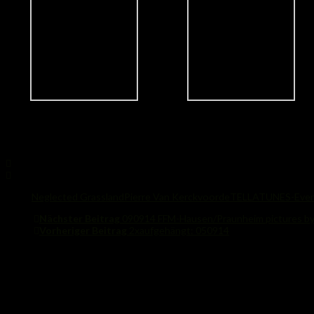
Pictures by Groovintella & Ingrid Schäflein
Share
Tags:
Neglected Grassland
Pierre Van Kerckvoorde
TELLATUNES-Even
Nächster Beitrag
090914 FFM-Hausen/Praunheim pictures by 
Vorheriger Beitrag
2xaufgehängt: 050914
Das könnte Dich auch interessieren...