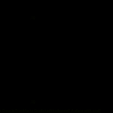
0
0
e Oase in Frankfurts Großstadttschungel! A place with soul!