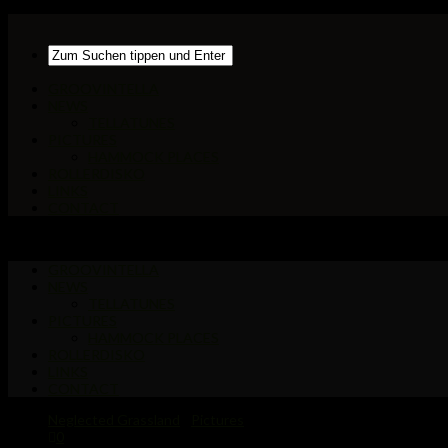
GROOVINTELLA
NEWS
TELLATUNES
PICTURES
HAMMOCK PLACES
ROLLERDISKO
LINKS
CONTACT
GROOVINTELLA
NEWS
TELLATUNES
PICTURES
HAMMOCK PLACES
ROLLERDISKO
LINKS
CONTACT
Neglected Grassland
/
Pictures
0