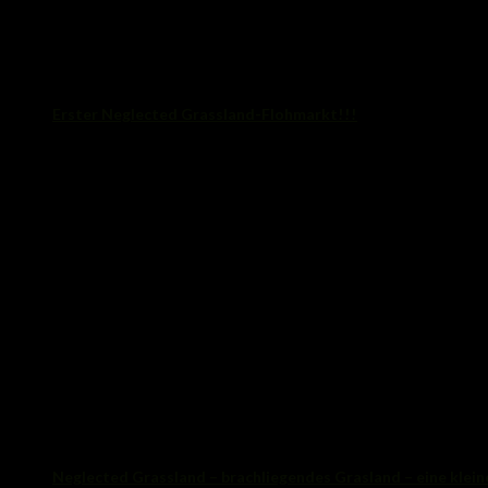
Erster Neglected Grassland-Flohmarkt!!!
7. Januar 2015
Neglected Grassland – brachliegendes Grasland – eine klein