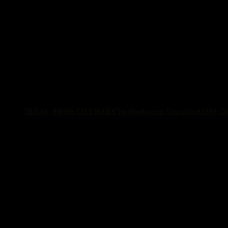
28.6.14 „INNER CITY BLUES“im Neglected Grassland FFM-Ci
21. Juni 2014