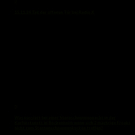
0
15.11.14 Tag der offenen Tür bei Radio X
17. November 2014
0
Was passiert bei einer Sternschnuppennacht in der
Kurfürstenstr. in Bockenheim wenn sich 2 mächtige Freaks
nicht zum Sternenschnuppenkucken treffen?