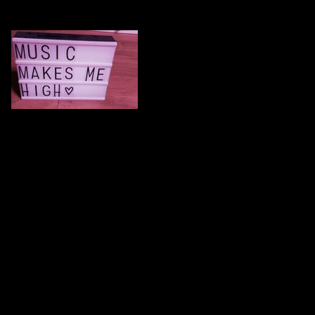
Youve done it „Waggon“people…!
X-Fade DJ Night auf Radio X etablierte Radioplattform
Die X-Fade DJ Night auf Radio