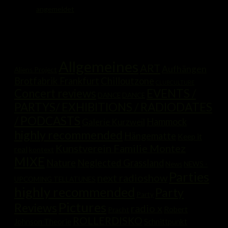
Du musst
angemeldet
sein, um einen Kommentar abzugeben.
Kategorien
Allgemeines
ART
Aufhängen
Aliens Project
Brotfabrik Frankfurt
Chilloutzone
CLUBCULTURE
Concert reviews
EVENTS /
DANCE
DANCE
PARTYS/ EXHIBITIONS / RADIODATES
/ PODCASTS
Hammock
Galerie Kurzweil
highly recommended
Hängematte
Keep it
Kunstverein Familie Montez
real
kontext
MIXE
Nature
Neglected Grassland
News
NEWS -
Parties
next radioshow
UPCOMING TELLATUNES
highly recommended
Party
Party
Pictures
Reviews
radio x
Robert
Pracht
ROLLERDISKO
Johnson Theorie
Schnittpunkt