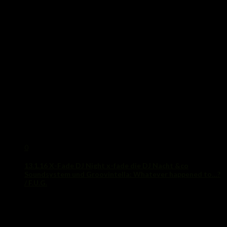
13. August 2015
0
13.1.16 X-Fade DJ Night x-fade die DJ Nacht &co
Soundsystem und Groovintella: Whatever happened to…?
/ F.U.G.
12. Januar 2016
Schreibe einen Kommentar