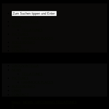
GROOVINTELLA
NEWS
TELLATUNES
PICTURES
HAMMOCK PLACES
ROLLERDISKO
LINKS
CONTACT
GROOVINTELLA
NEWS
TELLATUNES
PICTURES
HAMMOCK PLACES
ROLLERDISKO
LINKS
CONTACT
News
/
NEWS - UPCOMING TELLATUNES
0