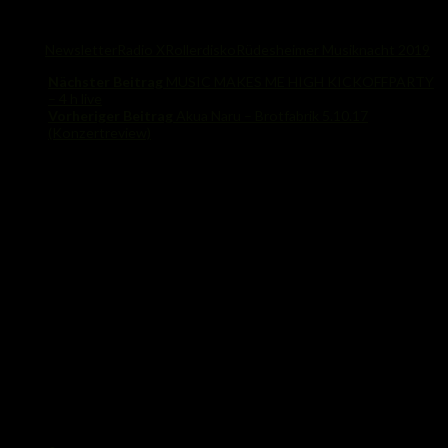
Share
Tags:
Newsletter
Radio X
Rollerdisko
Rüdesheimer Musiknacht 2019
Nächster Beitrag
MUSIC MAKES ME HIGH KICKOFFPARTY
– 4 h live
Vorheriger Beitrag
Akua Naru – Brotfabrik 5.10.17
(Konzertreview)
Das könnte Dich auch interessieren...