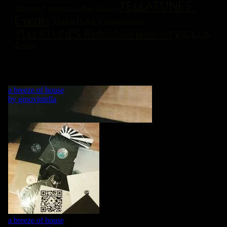
TELLATUNES-
Silbergold
Smile for a while
SUCIO
Events
TELLATUNES-radioshow
TELLATUNES-Radioshowpodcast
VIDEOS
Zoom
„MY LIFE IS A DANCE! WHAT WOULD BE A DANCE WITHOUT
MUSIC?“ GRVNTLLA