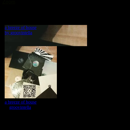
Zoom
„MY LIFE IS A DANCE! WHAT WOULD BE A DANCE WITHOUT
MUSIC?“ GRVNTLLA