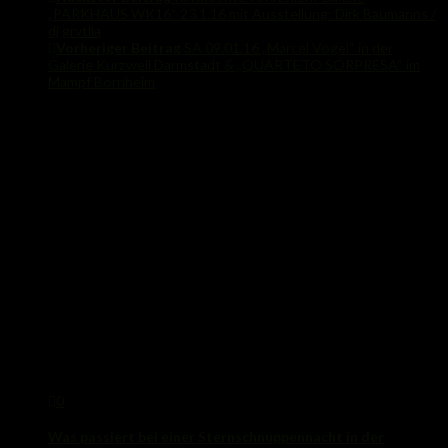
„PARKHAUS WK16“ 23.1.16 mit Ausstellung: Dirk Baumanns /
dj grvtlla
Vorheriger Beitrag
SA 09.01.16 „Marcel Vogel“ in der
Galerie Kurzweil Darmstadt & „QUARTETO SORPRESA“ im
Mampf Bornheim
Das könnte Dich auch interessieren...
0
Was passiert bei einer Sternschnuppennacht in der