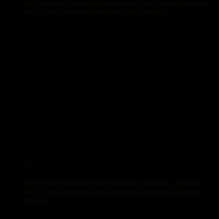
Kurfürstenstr. in Bockenheim wenn sich 2 mächtige Freaks
nicht zum Sternenschnuppenkucken treffen?
13. August 2015
0
YES IT IS LOUD ENOUGH! Mittwoch 14.01.15 x-fade DJ
NIGHT w/ Pierre van Keerckvoorde & groovintella auf
radio x
14. Januar 2015