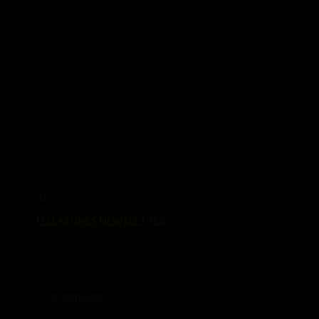
0
TELLATUNES NEWSLETTER
8. April 2019
Schreibe einen Kommentar
Du musst
angemeldet
sein, um einen Kommentar abzugeben.