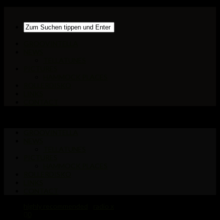
GROOVINTELLA
NEWS
TELLATUNES
PICTURES
HAMMOCK PLACES
ROLLERDISKO
LINKS
CONTACT
GROOVINTELLA
NEWS
TELLATUNES
PICTURES
HAMMOCK PLACES
ROLLERDISKO
LINKS
CONTACT
highly recommended
/
radio x
0