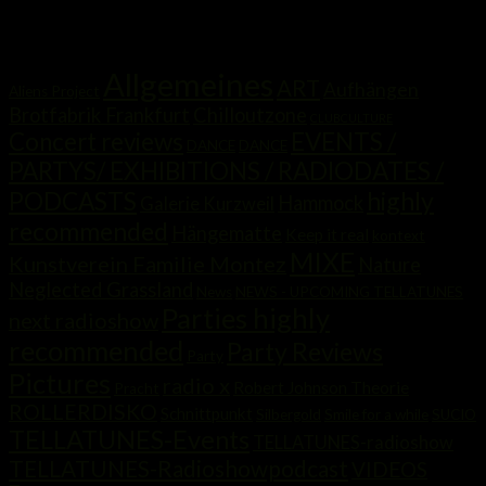
Kategorien
Allgemeines
ART
Aufhängen
Aliens Project
Brotfabrik Frankfurt
Chilloutzone
CLUBCULTURE
Concert reviews
EVENTS /
DANCE
DANCE
PARTYS/ EXHIBITIONS / RADIODATES /
highly
PODCASTS
Hammock
Galerie Kurzweil
recommended
Hängematte
Keep it real
kontext
MIXE
Kunstverein Familie Montez
Nature
Neglected Grassland
News
NEWS - UPCOMING TELLATUNES
Parties highly
next radioshow
recommended
Party Reviews
Party
Pictures
radio x
Robert Johnson Theorie
Pracht
ROLLERDISKO
Schnittpunkt
Silbergold
Smile for a while
SUCIO
TELLATUNES-Events
TELLATUNES-radioshow
TELLATUNES-Radioshowpodcast
VIDEOS