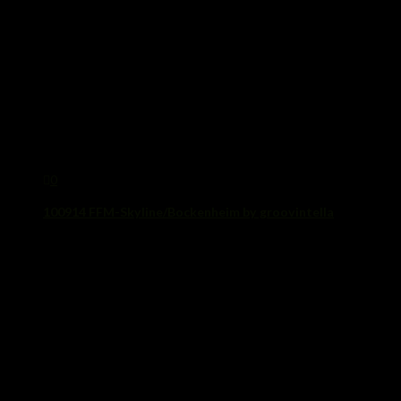
0
100914 FFM-Skyline/Bockenheim by groovintella
12. September 2014