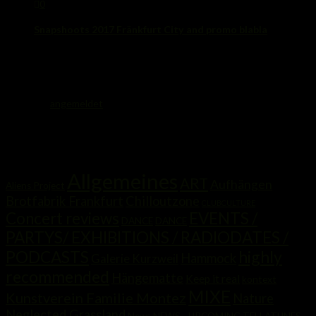
0
Snapshoots 2017 Fränkfurt City and promo blabla
22. Januar 2017
Schreibe einen Kommentar
Du musst
angemeldet
sein, um einen Kommentar abzugeben.
Kategorien
Allgemeines
ART
Aufhängen
Aliens Project
Brotfabrik Frankfurt
Chilloutzone
CLUBCULTURE
Concert reviews
EVENTS /
DANCE
DANCE
PARTYS/ EXHIBITIONS / RADIODATES /
highly
PODCASTS
Hammock
Galerie Kurzweil
recommended
Hängematte
Keep it real
kontext
MIXE
Kunstverein Familie Montez
Nature
Neglected Grassland