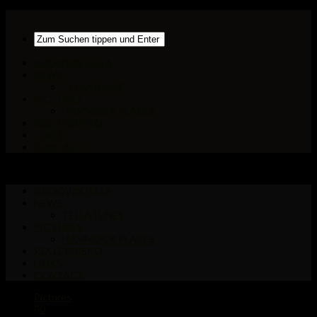
GROOVINTELLA
NEWS
TELLATUNES
PICTURES
HAMMOCK PLACES
ROLLERDISKO
LINKS
CONTACT
GROOVINTELLA
NEWS
TELLATUNES
PICTURES
HAMMOCK PLACES
ROLLERDISKO
LINKS
CONTACT
Pictures
0