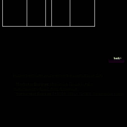
pictures by groovintella
Share
back>
Tags:
Bockenheim
Cafe Koz
Friedberger Landstrasse 100
Nächster Beitrag
18102014 TELLATUNES-
RadioshowPodcast -free download-
Vorheriger Beitrag
191014 TELLATUNES-Radioshow today
Das könnte Dich auch interessieren...