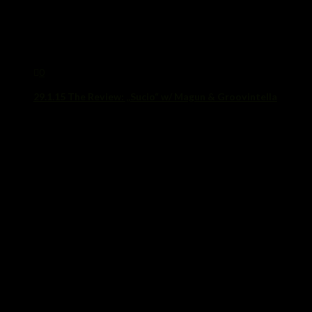
0
29.1.15 The Review: „Sucio“ w/ Magun & Groovintella
30. Januar 2015