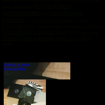
News
NEWS - UPCOMING TELLATUNES
Parties highly
next radioshow
recommended
Party Reviews
Party
Pictures
radio x
Robert Johnson Theorie
Pracht
ROLLERDISKO
Schnittpunkt
Silbergold
Smile for a while
SUCIO
TELLATUNES-Events
TELLATUNES-radioshow
TELLATUNES-Radioshowpodcast
VIDEOS
Zoom
„MY LIFE IS A DANCE! WHAT WOULD BE A DANCE WITHOUT
MUSIC?“ GRVNTLLA