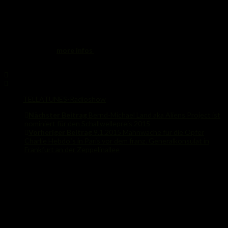
Montreal/New York: 13:00
2 hours livestream! stay tuned!
check this for :
more infos
Share
Tags:
TELLATUNES-Radioshow
Nächster Beitrag
Bernd-Michael Land aka Aliens Project ist
nominiert für den Schallwellepreis 2015
Vorheriger Beitrag
9.1.2015 Mahnwache für die Opfer
Charlie Hebdo´s in Paris vor dem franz. Generalkonsulat in
Frankfurt an der Zeppelinallee
Das könnte Dich auch interessieren...