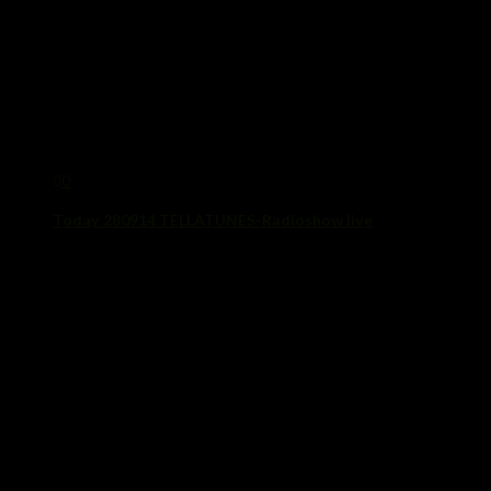
0
Today 280914 TELLATUNES-Radioshow live
28. September 2014