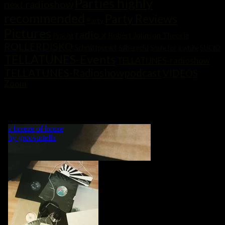
Parties highly
next radioshow
recommended
Party Reviews
Party
Pictures
radio x
Robert Johnson Theorie
Pracht
ROLLERDISKO
Schnittpunkt
Silbergold
Smile for a while
SUCIO
TELLATUNES-Events
TELLATUNES-radioshow
TELLATUNES-Radioshowpodcast
VIDEOS
Zoom
„MY LIFE IS A DANCE! WHAT WOULD BE A DANCE WITHOUT
MUSIC?“ GRVNTLLA