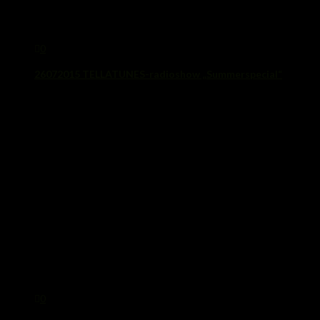
0
26072015 TELLATUNES-radioshow „Summerspecial“
22. Juli 2015
0