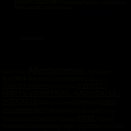
24082014 TELLATUNES-RadioshowPodcast „early House-
Music special“ -free download-
25. August 2014
Schreibe einen Kommentar
Du musst
angemeldet
sein, um einen Kommentar abzugeben.
Kategorien
Allgemeines
ART
Aufhängen
Aliens Project
Brotfabrik Frankfurt
Chilloutzone
CLUBCULTURE
Concert reviews
EVENTS /
DANCE
DANCE
PARTYS/ EXHIBITIONS / RADIODATES /
highly
PODCASTS
Hammock
Galerie Kurzweil
recommended
Hängematte
Keep it real
kontext
MIXE
Kunstverein Familie Montez
Nature
Neglected Grassland
News
NEWS - UPCOMING TELLATUNES