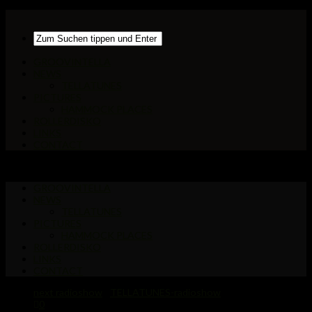
GROOVINTELLA
NEWS
TELLATUNES
PICTURES
HAMMOCK PLACES
ROLLERDISKO
LINKS
CONTACT
GROOVINTELLA
NEWS
TELLATUNES
PICTURES
HAMMOCK PLACES
ROLLERDISKO
LINKS
CONTACT
next radioshow
/
TELLATUNES-radioshow
0